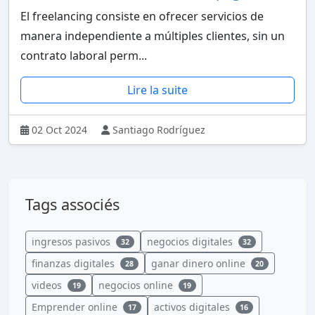
El freelancing consiste en ofrecer servicios de
manera independiente a múltiples clientes, sin un
contrato laboral perm...
Lire la suite
02 Oct 2024
Santiago Rodríguez
Tags associés
ingresos pasivos
negocios digitales
32
32
finanzas digitales
ganar dinero online
28
20
videos
negocios online
19
19
Emprender online
activos digitales
17
16